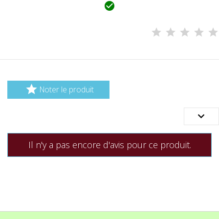


Noter le produit

Il n'y a pas encore d'avis pour ce produit.