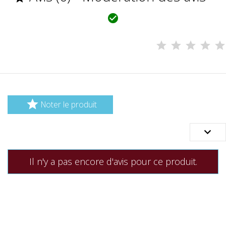


Noter le produit

Il n'y a pas encore d'avis pour ce produit.