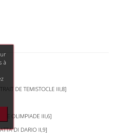
our
s à
ez
RAIT DE TEMISTOCLE III,8]
DE OLIMPIADE III,6]
TTA DI DARIO II,9]