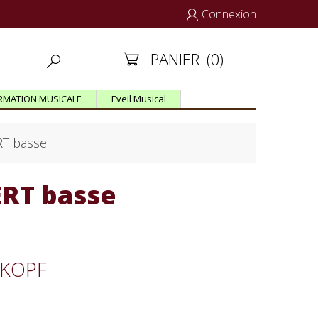
Connexion

PANIER
(0)


RMATION MUSICALE
Eveil Musical
T basse
RT basse
ITKOPF