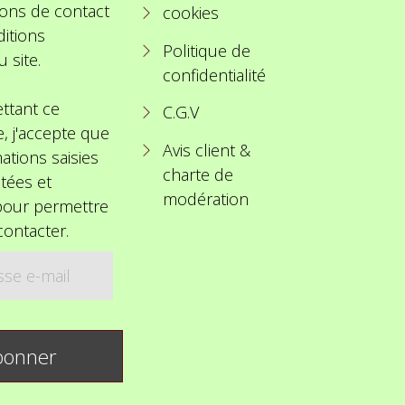
ions de contact
cookies
itions
Politique de
u site.
confidentialité
ttant ce
C.G.V
e, j'accepte que
Avis client &
ations saisies
charte de
itées et
modération
 pour permettre
ontacter.