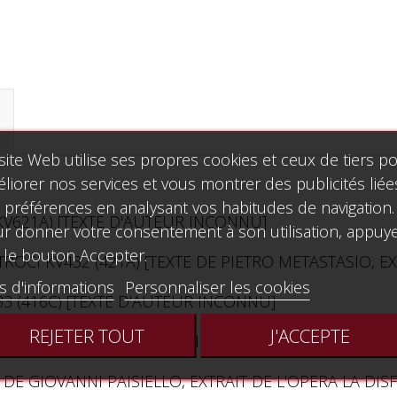
site Web utilise ses propres cookies et ceux de tiers p
liorer nos services et vous montrer des publicités liée
 préférences en analysant vos habitudes de navigation.
(KV621A) [TEXTE D'AUTEUR INCONNU]
r donner votre consentement à son utilisation, appuy
 le bouton Accepter.
ROCI KV432 (421A) [TEXTE DE PIETRO METASTASIO, EXT
s d'informations
Personnaliser les cookies
 (416C) [TEXTE D'AUTEUR INCONNU]
REJETER TOUT
J'ACCEPTE
IENE KV512 [TEXTE DE PIETRO METASTASIO, EXTRAIT 
 DE GIOVANNI PAISIELLO, EXTRAIT DE L'OPERA LA DISFA