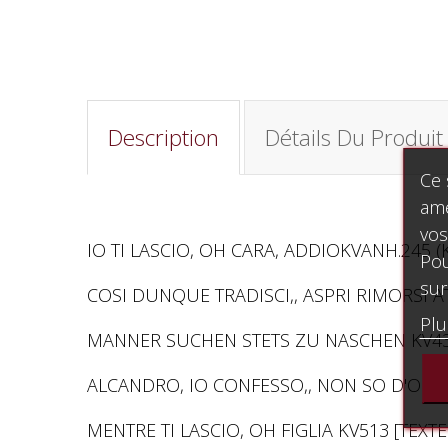
Description
Détails Du Produit
Ce 
amé
vos
IO TI LASCIO, OH CARA, ADDIOKVANH.245 
Pou
sur
COSI DUNQUE TRADISCI,, ASPRI RIMORSI AT
Plu
MANNER SUCHEN STETS ZU NASCHEN KV433
ALCANDRO, IO CONFESSO,, NON SO D'ONDE V
MENTRE TI LASCIO, OH FIGLIA KV513 [TEXTE