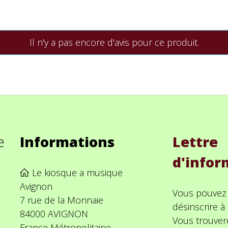
Il n'y a pas encore d'avis pour ce produit.
e
Informations
Lettre
d'infor
Le kiosque a musique
Avignon
Vous pouvez
7 rue de la Monnaie
désinscrire 
84000 AVIGNON
Vous trouver
France Métropolitaine