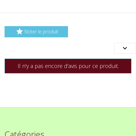

Noter le produit

Il n'y a pas encore d'avis pour ce produit.
Catégories