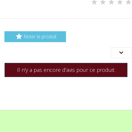

Noter le produit

Il n'y a pas encore d'avis pour ce produit.