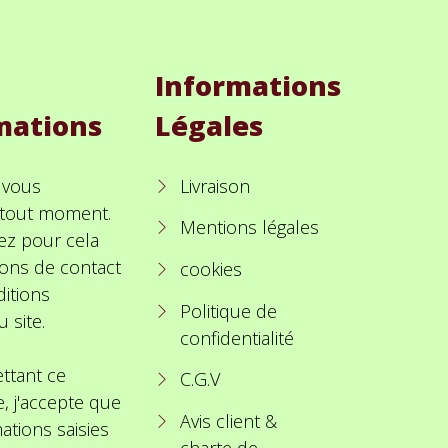
Informations
mations
Légales
 vous
Livraison
à tout moment.
Mentions légales
ez pour cela
ions de contact
cookies
itions
Politique de
u site.
confidentialité
ttant ce
C.G.V
e, j'accepte que
Avis client &
ations saisies
charte de