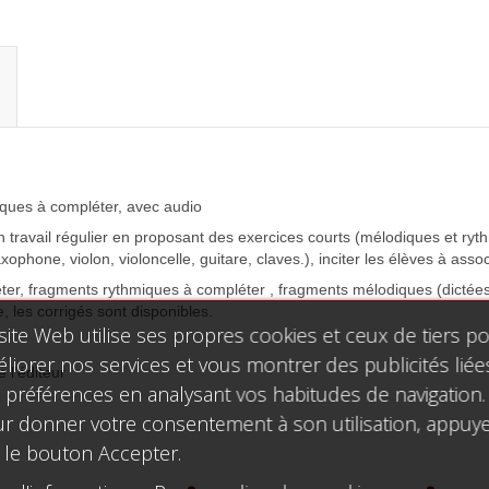
iques à compléter, avec audio
un travail régulier en proposant des exercices courts (mélodiques et ryt
axophone, violon, violoncelle, guitare, claves.), inciter les élèves à ass
éter, fragments rythmiques à compléter , fragments mélodiques (dictée
, les corrigés sont disponibles.
site Web utilise ses propres cookies et ceux de tiers p
liorer nos services et vous montrer des publicités liée
e l'éditeur
 préférences en analysant vos habitudes de navigation.
r donner votre consentement à son utilisation, appuy
 le bouton Accepter.