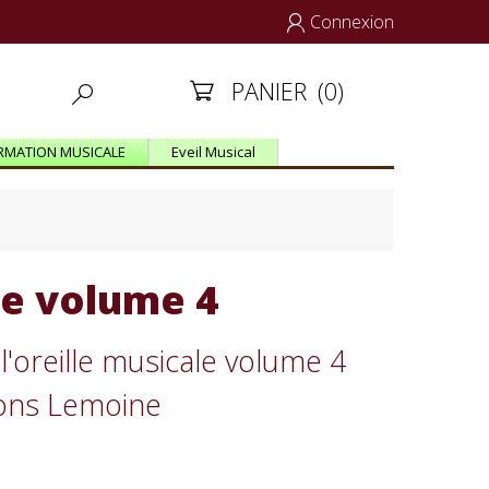
Connexion

PANIER
(0)


RMATION MUSICALE
Eveil Musical
te volume 4
'oreille musicale volume 4
ions Lemoine