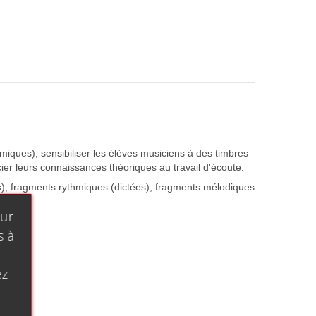
hmiques), sensibiliser les élèves musiciens à des timbres
ocier leurs connaissances théoriques au travail d'écoute.
s), fragments rythmiques (dictées), fragments mélodiques
our
s à
ez