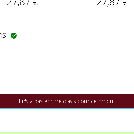
27,87 €
27,87 €
vis

Il n'y a pas encore d'avis pour ce produit.