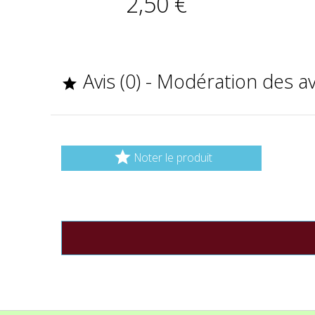
2,50 €
Avis (0) - Modération des a


Noter le produit