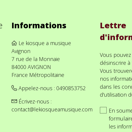
e
Informations
Lettre
d'infor
Le kiosque a musique
Avignon
Vous pouvez
7 rue de la Monnaie
désinscrire 
84000 AVIGNON
Vous trouver
France Métropolitaine
nos informat
dans les cond
Appelez-nous :
0490853752
d'utilisation d
Écrivez-nous :
contact@lekiosqueamusique.com
En soume
formulair
les inform