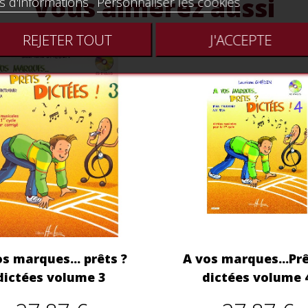
Vous aimerez aussi
s d'informations
Personnaliser les cookies
REJETER TOUT
J'ACCEPTE
s marques... prêts ?
A vos marques...Prê
dictées volume 3
dictées volume 