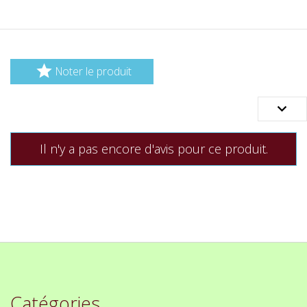

Noter le produit

Il n'y a pas encore d'avis pour ce produit.
Catégories