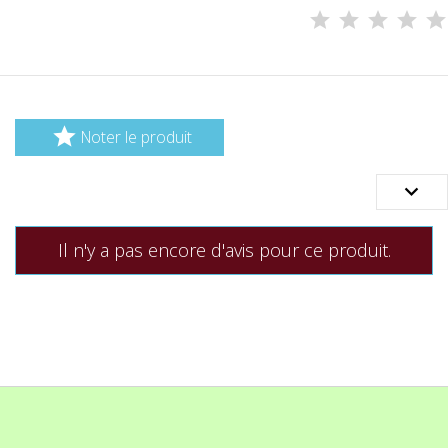

Noter le produit

Il n'y a pas encore d'avis pour ce produit.