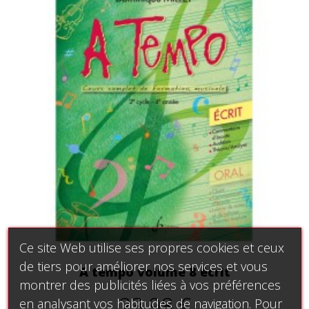
Ce site Web utilise ses propres cookies et ceux
de tiers pour améliorer nos services et vous
A tempo volume 8 écrit
montrer des publicités liées à vos préférences
23,98 €
en analysant vos habitudes de navigation. Pour