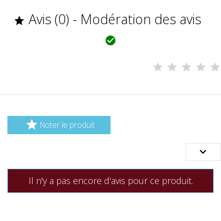
Avis (0) - Modération des avis



Noter le produit

Il n'y a pas encore d'avis pour ce produit.