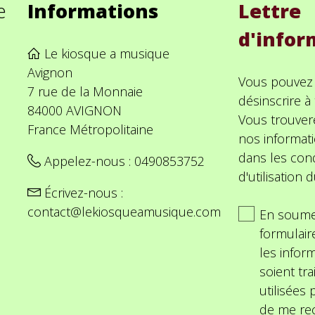
e
Informations
Lettre
d'infor
Le kiosque a musique
Avignon
Vous pouvez
7 rue de la Monnaie
désinscrire 
84000 AVIGNON
Vous trouver
France Métropolitaine
nos informat
dans les cond
Appelez-nous :
0490853752
d'utilisation d
Écrivez-nous :
contact@lekiosqueamusique.com
En soume
formulair
les inform
soient tra
utilisées
de me rec