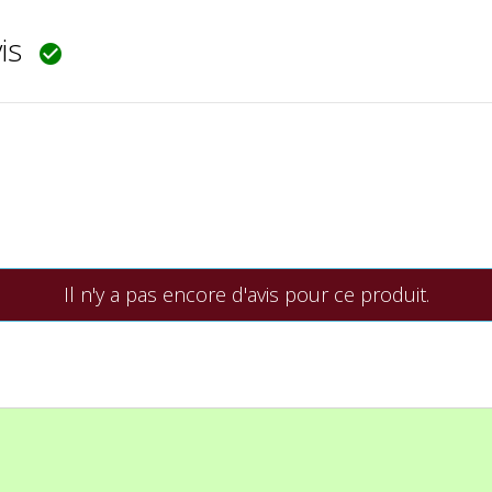
vis

Il n'y a pas encore d'avis pour ce produit.