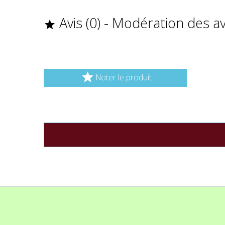
Avis (0) - Modération des a


Noter le produit