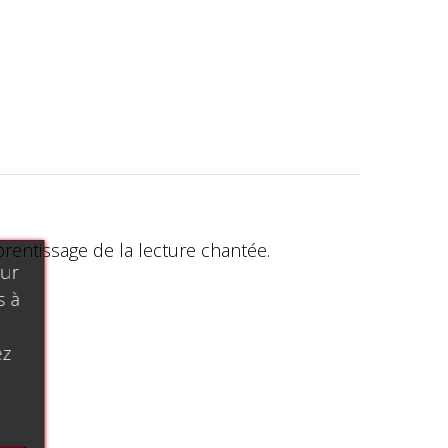
rentissage de la lecture chantée.
our
.
s à
ez