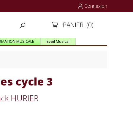
Connexion

PANIER
(0)


RMATION MUSICALE
Eveil Musical
es cycle 3
Jack HURIER