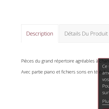
Description
Détails Du Produit
Pièces du grand répertoire agréables à chan
Ce 
Avec partie piano et fichiers sons en téléch
amé
vos
Pou
sur
Plu