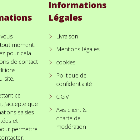
Informations
mations
Légales
 vous
Livraison
à tout moment.
Mentions légales
ez pour cela
ions de contact
cookies
itions
Politique de
u site.
confidentialité
ttant ce
C.G.V
e, j'accepte que
Avis client &
ations saisies
charte de
itées et
modération
 pour permettre
ontacter.