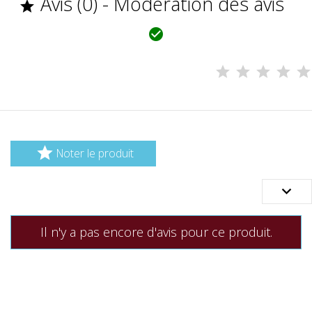
Avis (0) - Modération des avis



Noter le produit

Il n'y a pas encore d'avis pour ce produit.