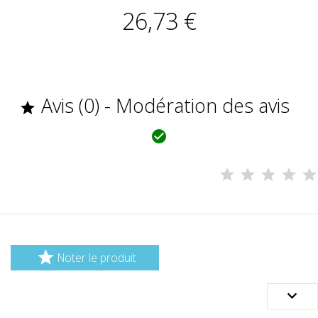
26,73 €
Avis (0) - Modération des avis



Noter le produit
