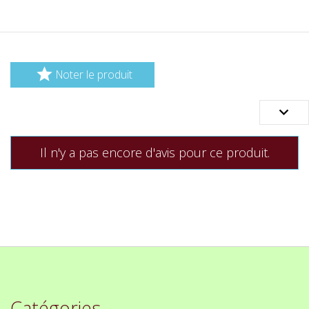

Noter le produit

Il n'y a pas encore d'avis pour ce produit.
Catégories