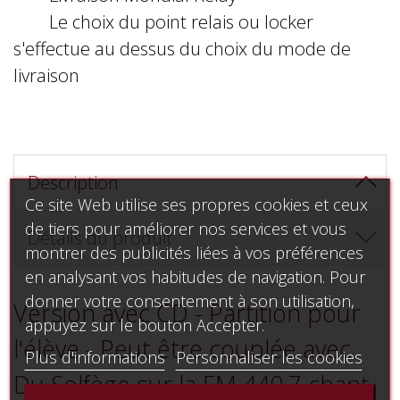
Le choix du point relais ou locker
s'effectue au dessus du choix du mode de
livraison
Description
Ce site Web utilise ses propres cookies et ceux
de tiers pour améliorer nos services et vous
Détails du produit
montrer des publicités liées à vos préférences
en analysant vos habitudes de navigation. Pour
donner votre consentement à son utilisation,
Version avec CD - Partition pour
appuyez sur le bouton Accepter.
l'élève - Peut être couplée avec
Plus d'informations
Personnaliser les cookies
Du Solfège sur la FM 440.7 chant