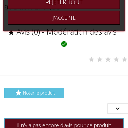
REJETER TOUT
audition analyse
J'ACCEPTE
Avis (0) - Modération des avis



Noter le produit

Il n'y a pas encore d'avis pour ce produit.