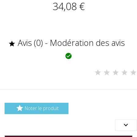
34,08 €
Avis (0) - Modération des avis



Noter le produit
