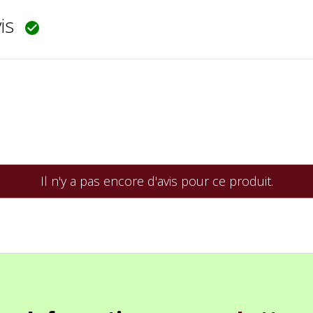
vis

Il n'y a pas encore d'avis pour ce produit.