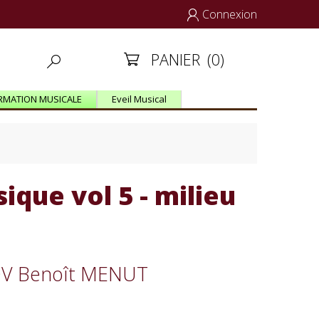
Connexion

PANIER
(0)


RMATION MUSICALE
Eveil Musical
ique vol 5 - milieu
LOV Benoît MENUT