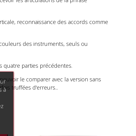
voir les articulations de la phrase
verticale, reconnaissance des accords comme
es couleurs des instruments, seuls ou
es quatre parties précédentes.
r pouvoir le comparer avec la version sans
our
ois truffées d'erreurs...
s à
ez