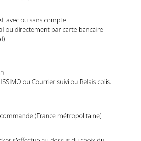
AL avec ou sans compte
al ou directement par carte bancaire
l)
in
ISSIMO ou Courrier suivi ou Relais colis.
e commande (France métropolitaine)
ocker s'effectue au dessus du choix du