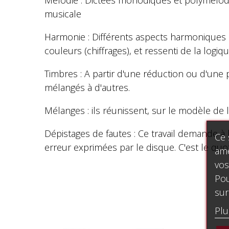
Mélodie : Dictées monodiques et polymélodiq
musicale
Harmonie : Différents aspects harmoniques 
couleurs (chiffrages), et ressenti de la logi
Timbres : A partir d'une réduction ou d'une p
mélangés à d'autres.
Mélanges : ils réunissent, sur le modèle de 
Dépistages de fautes : Ce travail demande à 
Ce 
erreur exprimées par le disque. C'est le quoti
amé
vos
Pou
sur
Plu