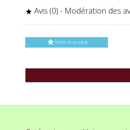
Avis (0) - Modération des a


Noter le produit