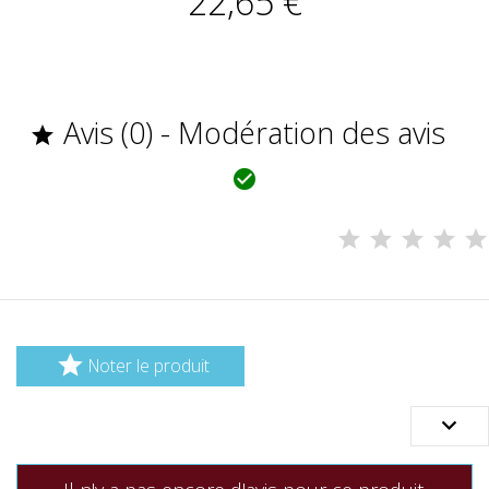
22,65 €
Avis (0) - Modération des avis



Noter le produit
