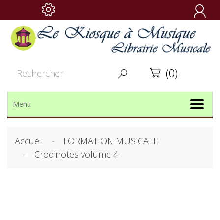

(0)


Menu
Accueil
FORMATION MUSICALE
Croq'notes volume 4