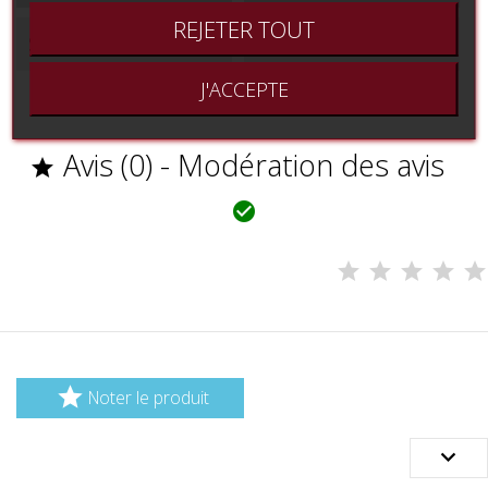
REJETER TOUT
Support
Partition imprimée
J'ACCEPTE
Avis (0) - Modération des avis



Noter le produit
