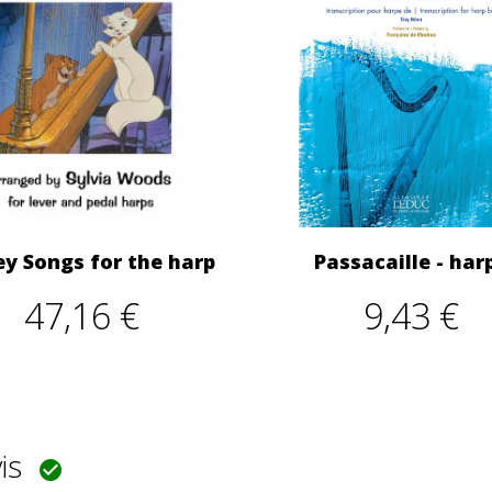
ey Songs for the harp
Passacaille - har
47,16 €
9,43 €
vis
