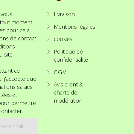
 vous
Livraison
à tout moment.
Mentions légales
ez pour cela
ions de contact
cookies
itions
Politique de
u site.
confidentialité
ttant ce
C.G.V
e, j'accepte que
Avis client &
ations saisies
charte de
itées et
modération
 pour permettre
ontacter.