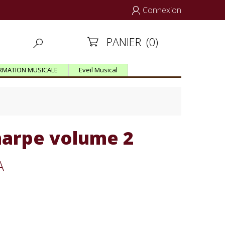
Connexion

PANIER
(0)


RMATION MUSICALE
Eveil Musical
harpe volume 2
SA