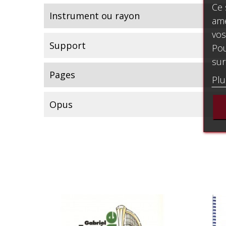
Ce 
Instrument ou rayon
amé
vos
Support
Pou
sur
Pages
Plu
Opus