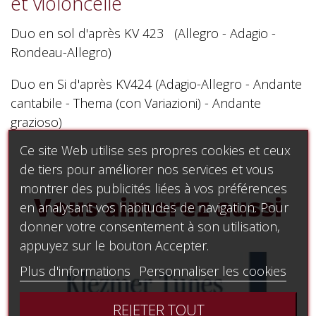
et violoncelle
Duo en sol d'après KV 423 (Allegro - Adagio -
Rondeau-Allegro)
Duo en Si d'après KV424 (Adagio-Allegro - Andante
cantabile - Thema (con Variazioni) - Andante
grazioso)
Ce site Web utilise ses propres cookies et ceux
de tiers pour améliorer nos services et vous
montrer des publicités liées à vos préférences
Vous aimerez aussi
en analysant vos habitudes de navigation. Pour
donner votre consentement à son utilisation,
appuyez sur le bouton Accepter.
Plus d'informations
Personnaliser les cookies
REJETER TOUT