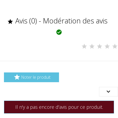
Avis (0) - Modération des avis



Noter le produit

Il n'y a pas encore d'avis pour ce produit.