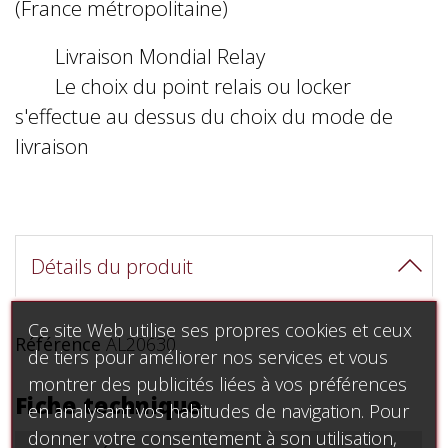
(France métropolitaine)
Livraison Mondial Relay
Le choix du point relais ou locker
s'effectue au dessus du choix du mode de
livraison
Détails du produit
Ce site Web utilise ses propres cookies et ceux
Référence
AL20630
de tiers pour améliorer nos services et vous
montrer des publicités liées à vos préférences
Fiche technique
en analysant vos habitudes de navigation. Pour
donner votre consentement à son utilisation,