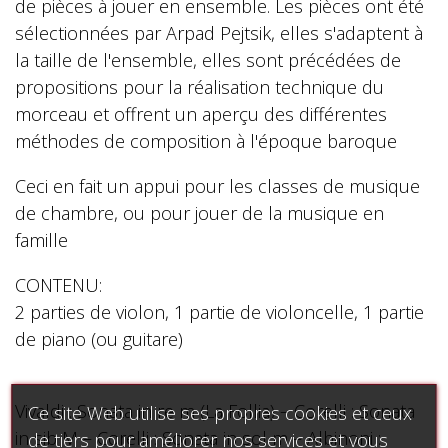
de pièces à jouer en ensemble. Les pièces ont été
sélectionnées par Arpad Pejtsik, elles s'adaptent à
la taille de l'ensemble, elles sont précédées de
propositions pour la réalisation technique du
morceau et offrent un aperçu des différentes
méthodes de composition à l'époque baroque
Ceci en fait un appui pour les classes de musique
de chambre, ou pour jouer de la musique en
famille
CONTENU:
2 parties de violon, 1 partie de violoncelle, 1 partie
de piano (ou guitare)
Vivaldi : Sonata in re m (La Follia) – Corelli : Sonata
Ce site Web utilise ses propres cookies et ceux
in sib M – Corelli : Sonata in sol m – Albinoni :
de tiers pour améliorer nos services et vous