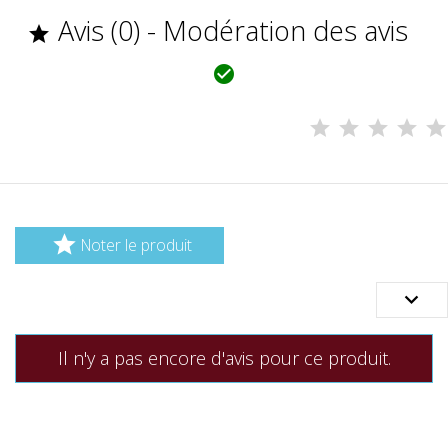
Avis (0) - Modération des avis



Noter le produit

Il n'y a pas encore d'avis pour ce produit.