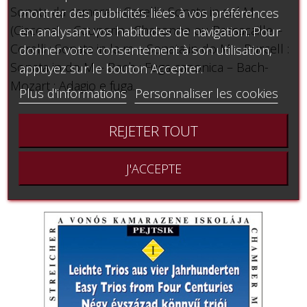
Sonata da camera – Corelli : Sonata in sol M
montrer des publicités liées à vos préférences
(Ciacona) – Couperin : Chaconne ou Passacaille –
en analysant vos habitudes de navigation. Pour
Corelli : Sonata in la m – Sonata in do M – Purcell :
donner votre consentement à son utilisation,
Sonata in do M – Bach : Fuga canonica – Bach-
appuyez sur le bouton Accepter.
Mozart : Adagio e fuga.
Plus d'informations
Personnaliser les cookies
REJETER TOUT
Vous aimerez aussi
J'ACCEPTE