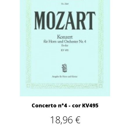
Concerto n°4 - cor KV495
18,96 €