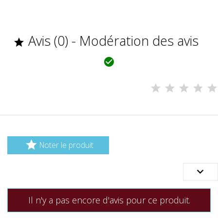
Avis (0) - Modération des avis



Noter le produit

Il n'y a pas encore d'avis pour ce produit.