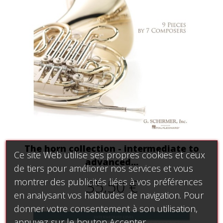
The horn collection - intermediate to
Ce site Web utilise ses propres cookies et ceux
advanced...
de tiers pour améliorer nos services et vous
35,50 €
montrer des publicités liées à vos préférences
en analysant vos habitudes de navigation. Pour
donner votre consentement à son utilisation,
appuyez sur le bouton Accepter.