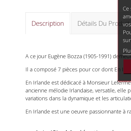
Ce 
amé
Description
Détails Du Produit
vos
Pou
sur
Plu
A ce jour Eugène Bozza (1905-1991) demeure
Il a composé 7 pièces pour cor dont En Irl
En Irlande est dédicacé à Monsieur Leferme,
ancienne mélodie Irlandaise, versatile, e
variations dans la dynamique et les articulati
En Irlande est une oeuvre passionnante à ra