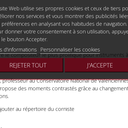
site Web utilise ses propres cookies et ceux de tiers p
liorer nos services et vous montrer des publicités liée
 préférences en analysant vos habitudes de navigation.
r donner votre consentement à son utilisation, appuy
 le bouton Accepter.
s d'informations
Personnaliser les cookies
 le compositeur le plus prolifique pour instruments à
REJETER TOUT
J'ACCEPTE
ande en 1951
 professeur au Conservatoire National de Valenciennes.
lle propose des moments contrastés grâce au changeme
ons.
jouter au répertoire du corniste