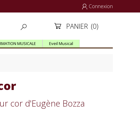
Connexion

PANIER
(0)


RMATION MUSICALE
Eveil Musical
cor
ur cor d'Eugène Bozza