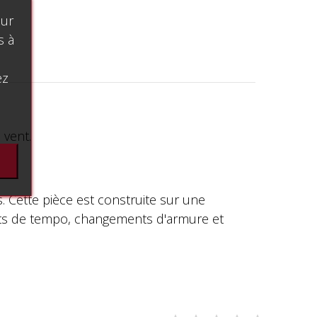
our
s à
ez
 vent.
 Cette pièce est construite sur une
nts de tempo, changements d'armure et