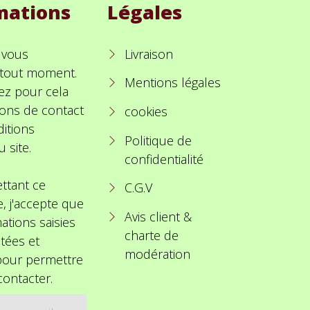
mations
Légales
 vous
Livraison
à tout moment.
Mentions légales
ez pour cela
ions de contact
cookies
itions
Politique de
u site.
confidentialité
ttant ce
C.G.V
e, j'accepte que
Avis client &
ations saisies
charte de
itées et
modération
 pour permettre
ontacter.