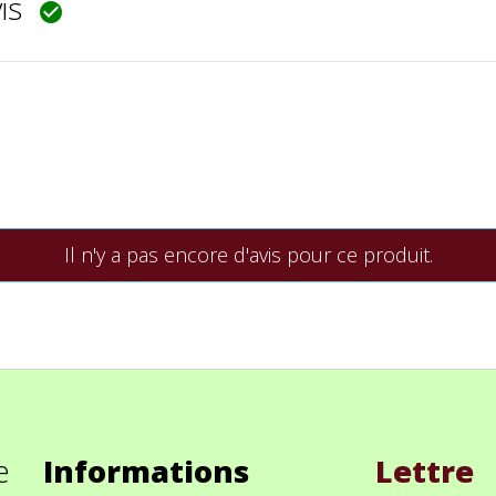
vis

Il n'y a pas encore d'avis pour ce produit.
e
Informations
Lettre