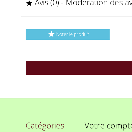
Avis (0) - Modération des a


Noter le produit
Catégories
Votre compt