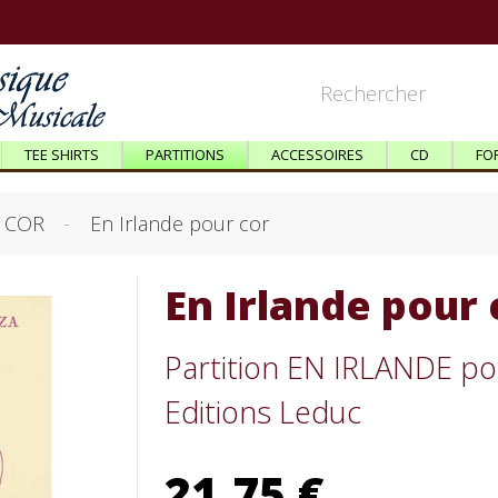
TEE SHIRTS
PARTITIONS
ACCESSOIRES
CD
FO
COR
En Irlande pour cor
En Irlande pour 
Partition EN IRLANDE po
Editions Leduc
21,75 €