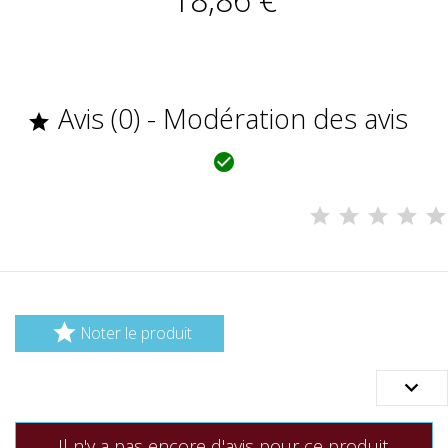
Avis (0) - Modération des avis



Noter le produit

Il n'y a pas encore d'avis pour ce produit.