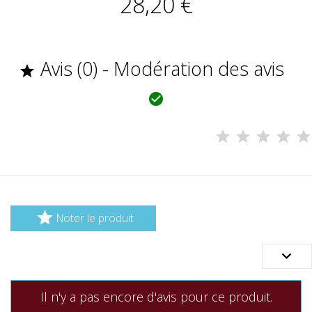
28,20 €
Avis (0) - Modération des avis



Noter le produit

Il n'y a pas encore d'avis pour ce produit.