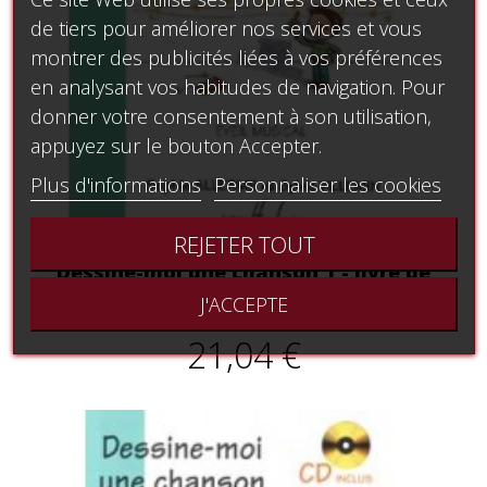
de tiers pour améliorer nos services et vous
montrer des publicités liées à vos préférences
en analysant vos habitudes de navigation. Pour
donner votre consentement à son utilisation,
appuyez sur le bouton Accepter.
Plus d'informations
Personnaliser les cookies
REJETER TOUT
Dessine-moi une chanson 1 - livre de
l'élève
J'ACCEPTE
21,04 €