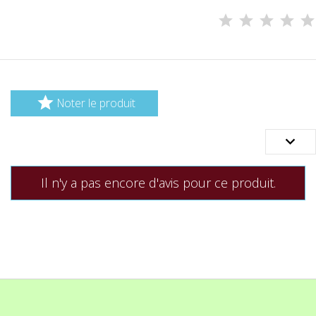

Noter le produit

Il n'y a pas encore d'avis pour ce produit.