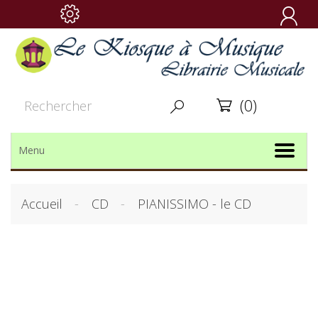

(0)


Menu
Accueil
CD
PIANISSIMO - le CD