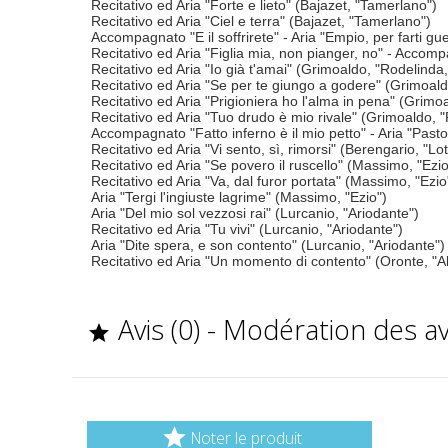
Recitativo ed Aria "Forte e lieto" (Bajazet, "Tamerlano")
Recitativo ed Aria "Ciel e terra" (Bajazet, "Tamerlano")
Accompagnato "E il soffrirete" - Aria "Empio, per farti gu
Recitativo ed Aria "Figlia mia, non pianger, no" - Accom
Recitativo ed Aria "Io già t'amai" (Grimoaldo, "Rodelind
Recitativo ed Aria "Se per te giungo a godere" (Grimoal
Recitativo ed Aria "Prigioniera ho l'alma in pena" (Grim
Recitativo ed Aria "Tuo drudo è mio rivale" (Grimoaldo, 
Accompagnato "Fatto inferno è il mio petto" - Aria "Pas
Recitativo ed Aria "Vi sento, sì, rimorsi" (Berengario, "Lot
Recitativo ed Aria "Se povero il ruscello" (Massimo, "Ezio
Recitativo ed Aria "Va, dal furor portata" (Massimo, "Ezio
Aria "Tergi l'ingiuste lagrime" (Massimo, "Ezio")
Aria "Del mio sol vezzosi rai" (Lurcanio, "Ariodante")
Recitativo ed Aria "Tu vivi" (Lurcanio, "Ariodante")
Aria "Dite spera, e son contento" (Lurcanio, "Ariodante")
Recitativo ed Aria "Un momento di contento" (Oronte, "Al
Avis (0) - Modération des a


Noter le produit