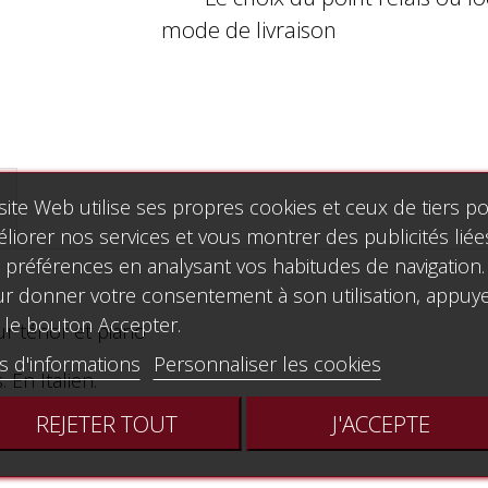
mode de livraison
site Web utilise ses propres cookies et ceux de tiers p
liorer nos services et vous montrer des publicités liée
 préférences en analysant vos habitudes de navigation.
r donner votre consentement à son utilisation, appuy
 le bouton Accepter.
ur ténor et piano
s d'informations
Personnaliser les cookies
En Italien.
REJETER TOUT
J'ACCEPTE
 "Rodrigo")