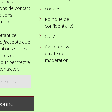
ez pour cela
ions de contact
cookies
itions
Politique de
u site.
confidentialité
ttant ce
C.G.V
e, j'accepte que
Avis client &
ations saisies
charte de
itées et
modération
 pour permettre
ontacter.