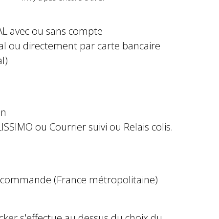
AL avec ou sans compte
al ou directement par carte bancaire
l)
in
ISSIMO ou Courrier suivi ou Relais colis.
e commande (France métropolitaine)
ocker s'effectue au dessus du choix du