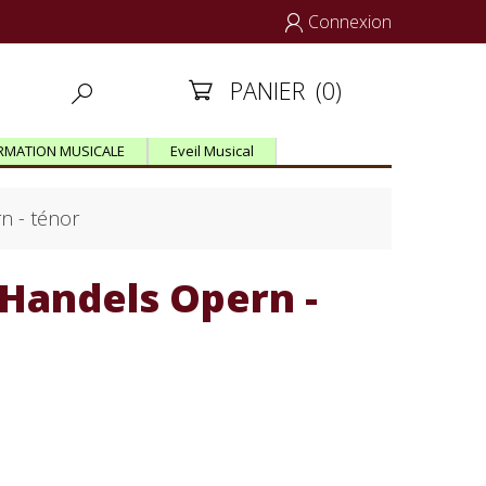
Connexion

PANIER
(0)


RMATION MUSICALE
Eveil Musical
n - ténor
Handels Opern -