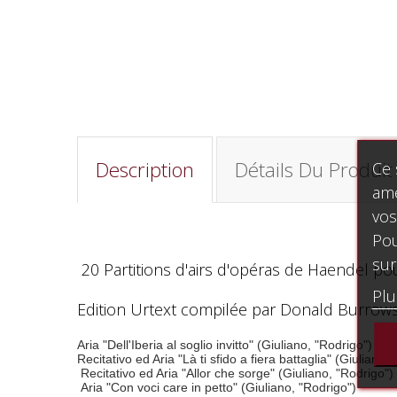
Description
Détails Du Produit
Ce 
amé
vos
Pou
sur
20 Partitions d'airs d'opéras de Haendel po
Plu
Edition Urtext compilée par Donald Burrows. 
Aria "Dell'Iberia al soglio invitto" (Giuliano, "Rodrigo")
Recitativo ed Aria "Là ti sfido a fiera battaglia" (Giuliano,
Recitativo ed Aria "Allor che sorge" (Giuliano, "Rodrigo")
Aria "Con voci care in petto" (Giuliano, "Rodrigo")