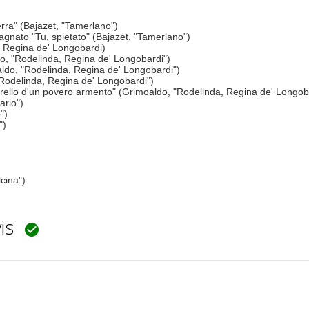
erra" (Bajazet, "Tamerlano")
pagnato "Tu, spietato" (Bajazet, "Tamerlano")
a, Regina de' Longobardi)
do, "Rodelinda, Regina de' Longobardi")
oaldo, "Rodelinda, Regina de' Longobardi")
"Rodelinda, Regina de' Longobardi")
torello d'un povero armento" (Grimoaldo, "Rodelinda, Regina de' Longob
ario")
")
")
cina")
vis
