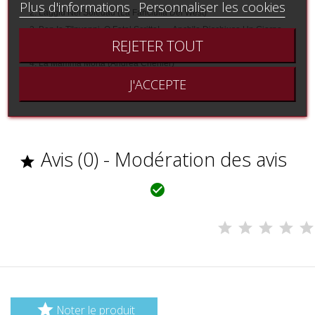
Plus d'informations
Personnaliser les cookies
Laggiù Nel Soledad (La Fanciulla Del West)
Ben Io T'Invenni, O Fatal Scritto!... - Anch'Io Dischiuso Un Giorno -
REJETER TOUT
Salgo Già Del Trono Aurato (Nabucco)
La Mamma Morta (Andrea Chénier)
Ritorna Vincitor! (Aida)
J'ACCEPTE
Surta E' La Notte - Ernani, Ernani, Involami - Tutto Sprezzo (Ernani)
Avis (0) - Modération des avis



Noter le produit