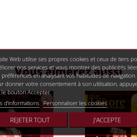
)
site Web utilise ses propres cookies et ceux de tiers p
liorer nos services et vous montrer des publicités liée
Vous aimerez aussi
 préférences en analysant vos habitudes de navigation.
r donner votre consentement à son utilisation, appuy
 le bouton Accepter.
s d'informations
Personnaliser les cookies
REJETER TOUT
J'ACCEPTE