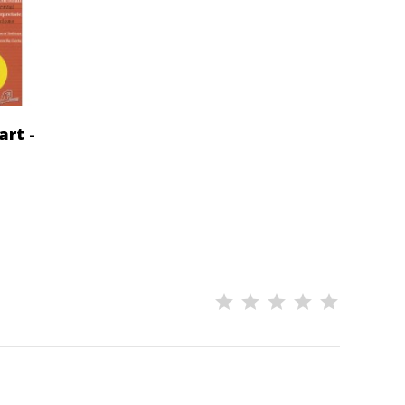
art -