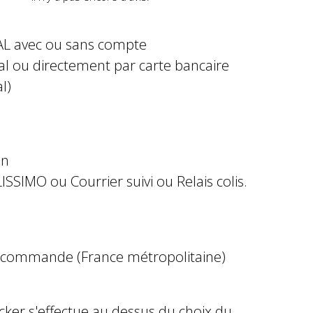
AL avec ou sans compte
al ou directement par carte bancaire
l)
in
ISSIMO ou Courrier suivi ou Relais colis.
e commande (France métropolitaine)
ocker s'effectue au dessus du choix du