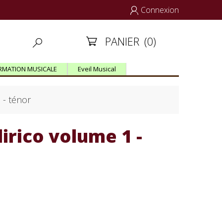
Connexion

PANIER
(0)


RMATION MUSICALE
Eveil Musical
 - ténor
lirico volume 1 -