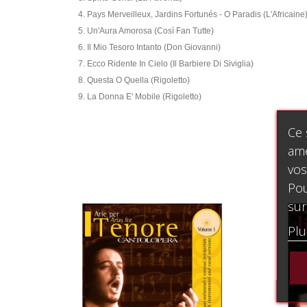
Pays Merveilleux, Jardins Fortunés - O Paradis (L'Africaine
Un'Aura Amorosa (Così Fan Tutte)
Il Mio Tesoro Intanto (Don Giovanni)
Ecco Ridente In Cielo (Il Barbiere Di Siviglia)
Questa O Quella (Rigoletto)
La Donna E' Mobile (Rigoletto)
Ce 
amé
vos
Pou
sur
Plu