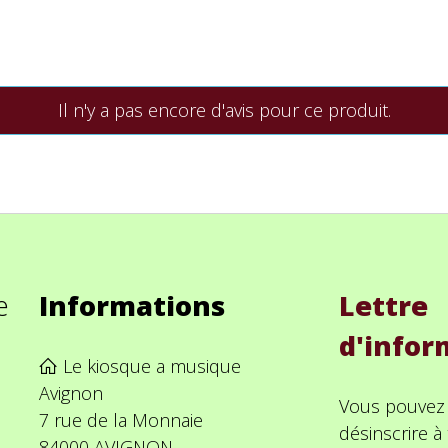
Il n'y a pas encore d'avis pour ce produit.
e
Informations
Lettre
d'infor
Le kiosque a musique
Avignon
Vous pouvez
7 rue de la Monnaie
désinscrire 
84000 AVIGNON