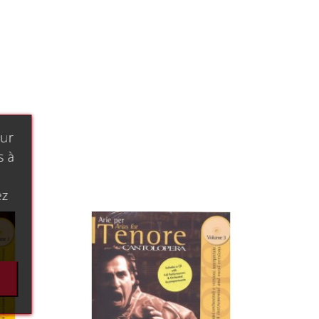
our
s à
ez