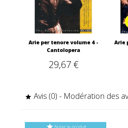
Arie per tenore volume 4 -
Arie 
Cantolopera
29,67 €
Avis (0) - Modération des a


Noter le produit