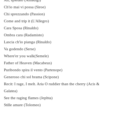
Ah, spietato (Amadigi)
Ch'io mai vi possa (Siroe)
Chi sprezzando (Passion)
Come and trip it (L'Allegro)
Cara Sposa (Rinaldo)
Ombra cara (Radamisto)
Lascia ch'io pianga (Rinaldo)
Va godendo (Serse)
Where'er you walk(Semele)
Father of Heaven (Macabeus)
Puribondo spira il vento (Partenope)
Generoso chi sol brama (Scipone)
Recit: I rage, I melt. Aria O ruddier than the cherry (Acis &
Galatea)
See the raging flames (Jephta)
Stille amare (Tolomeo)