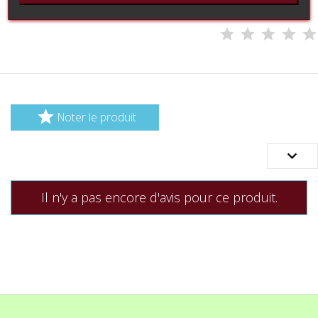

Noter le produit

Il n'y a pas encore d'avis pour ce produit.