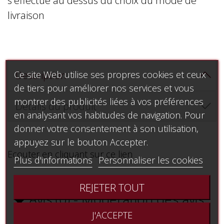
livraison
Description
Ce site Web utilise ses propres cookies et ceux
de tiers pour améliorer nos services et vous
montrer des publicités liées à vos préférences
Détails du produit
en analysant vos habitudes de navigation. Pour
donner votre consentement à son utilisation,
appuyez sur le bouton Accepter.
Ecouter en cliquant sur ce lien
Plus d'informations
Personnaliser les cookies
REJETER TOUT
Avis (0) - Modération des avis

J'ACCEPTE
