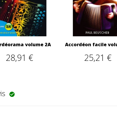
rdéorama volume 2A
Accordéon facile vo
28,91 €
25,21 €
vis
