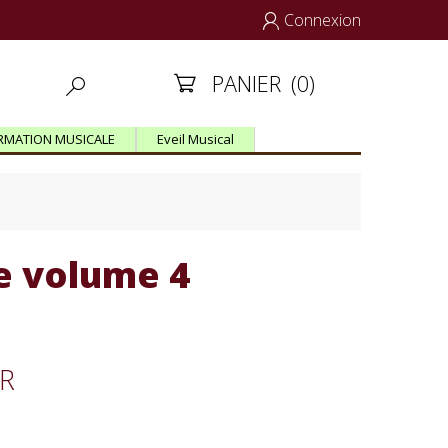
Connexion

PANIER
(0)


RMATION MUSICALE
Eveil Musical
e volume 4
ER