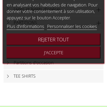
en analysant vos habitudes de navigation. Pour
Livres et livrets d'opéras

donner votre consentement à son utilisation,
appuyez sur le bouton Accepter.
PARTITIONS

Plus d'informations
Personnaliser les cookies
NOUVEAUTES
REJETER TOUT
Eveil Musical
J'ACCEPTE
Partitions d'occasion
TEE SHIRTS