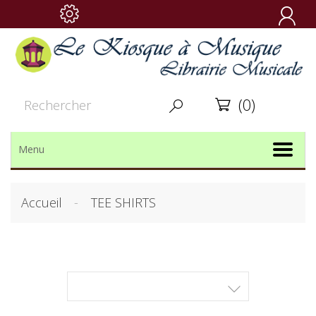

(0)


Menu
Accueil
TEE SHIRTS
