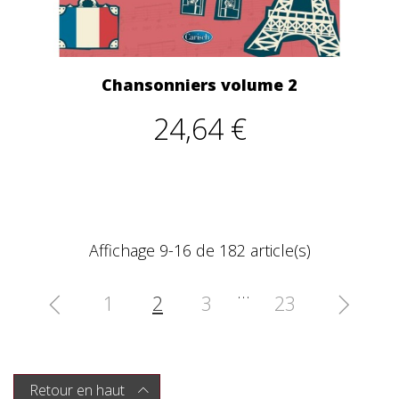
Chansonniers volume 2
24,64 €
Affichage 9-16 de 182 article(s)
…
1
2
3
23


Retour en haut
