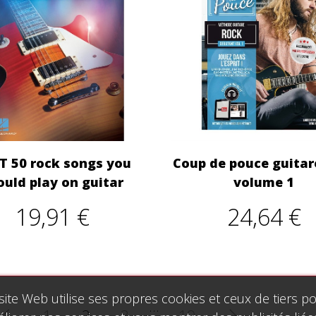
ST 50 rock songs you
Coup de pouce guitar
ould play on guitar
volume 1
19,91 €
24,64 €
site Web utilise ses propres cookies et ceux de tiers p
…
1
2
3
19