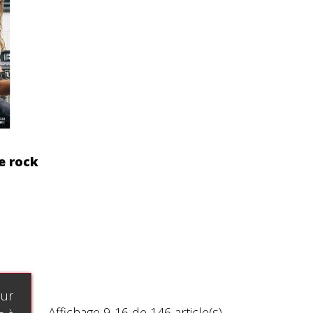
e rock
our
Affichage 9-16 de 146 article(s)