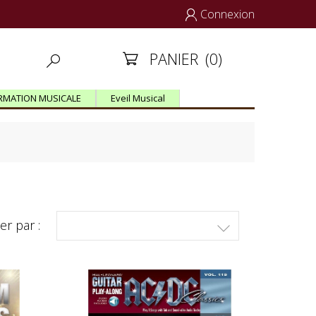
Connexion

PANIER
(0)


RMATION MUSICALE
Eveil Musical
ier par :
