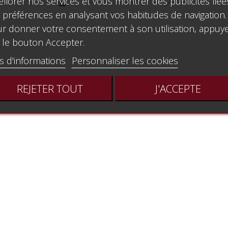
liorer nos services et vous montrer des publicités liée


 préférences en analysant vos habitudes de navigation.
r donner votre consentement à son utilisation, appuy
 le bouton Accepter.
s d'informations
Personnaliser les cookies
REJETER TOUT
J'ACCEPTE