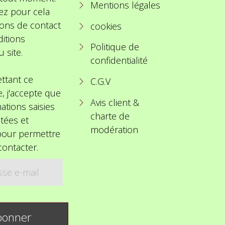
Mentions légales
ez pour cela
ions de contact
cookies
itions
Politique de
u site.
confidentialité
ttant ce
C.G.V
e, j'accepte que
Avis client &
ations saisies
charte de
itées et
modération
 pour permettre
ontacter.