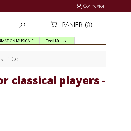
Connexion

PANIER
(0)


RMATION MUSICALE
Eveil Musical
 - flûte
 classical players -