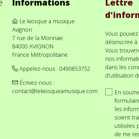
e
Informations
Lettre
d'infor
Le kiosque a musique
Avignon
Vous pouvez
7 rue de la Monnaie
désinscrire 
84000 AVIGNON
Vous trouver
France Métropolitaine
nos informat
dans les cond
Appelez-nous :
0490853752
d'utilisation d
Écrivez-nous :
contact@lekiosqueamusique.com
En soume
formulair
les inform
soient tra
utilisées
de me rec