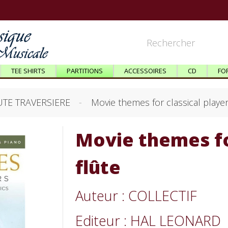
TEE SHIRTS
PARTITIONS
ACCESSOIRES
CD
FO
UTE TRAVERSIERE
Movie themes for classical players
Movie themes for
flûte
Auteur : COLLECTIF
Editeur : HAL LEONARD