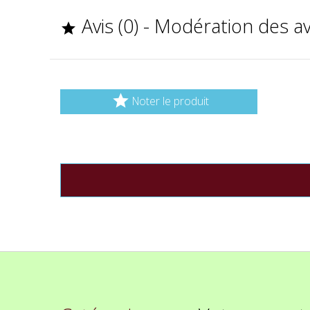
Avis (0) - Modération des a


Noter le produit