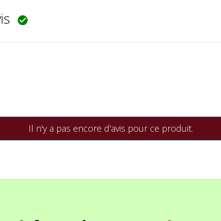
vis

Il n'y a pas encore d'avis pour ce produit.