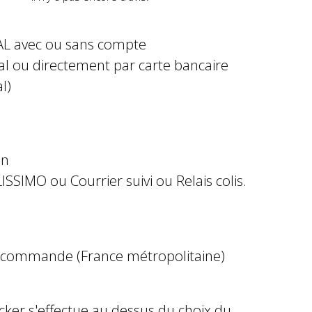
AL avec ou sans compte
al ou directement par carte bancaire
l)
in
ISSIMO ou Courrier suivi ou Relais colis.
e commande (France métropolitaine)
ocker s'effectue au dessus du choix du