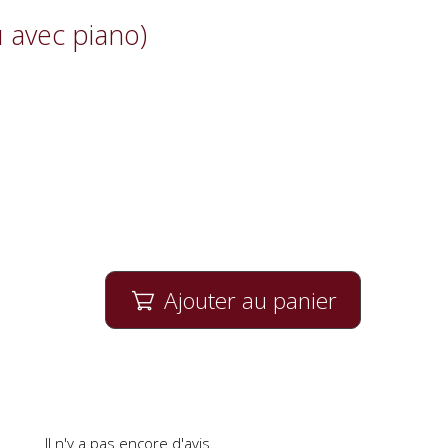
u avec piano)
Ajouter au panier

Il n'y a pas encore d'avis.