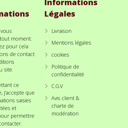
Informations
mations
Légales
 vous
Livraison
à tout moment.
Mentions légales
ez pour cela
ions de contact
cookies
itions
Politique de
u site.
confidentialité
ttant ce
C.G.V
e, j'accepte que
Avis client &
ations saisies
charte de
itées et
modération
 pour permettre
ontacter.