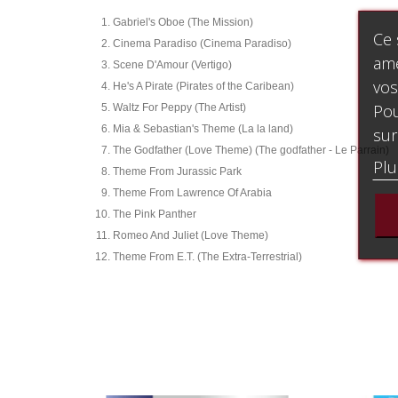
Gabriel's Oboe (The Mission)
Ce 
Cinema Paradiso (Cinema Paradiso)
amé
Scene D'Amour (Vertigo)
vos
He's A Pirate (Pirates of the Caribean)
Pou
Waltz For Peppy (The Artist)
Mia & Sebastian's Theme (La la land)
sur
The Godfather (Love Theme) (The godfather - Le Parrain)
Plu
Theme From Jurassic Park
Theme From Lawrence Of Arabia
The Pink Panther
Romeo And Juliet (Love Theme)
Theme From E.T. (The Extra-Terrestrial)