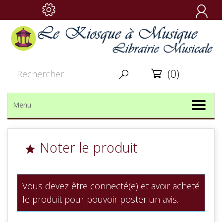

(0)


Menu
Noter le produit

Vous devez être connecté(e) et avoir acheté
le produit pour pouvoir poster un avis.