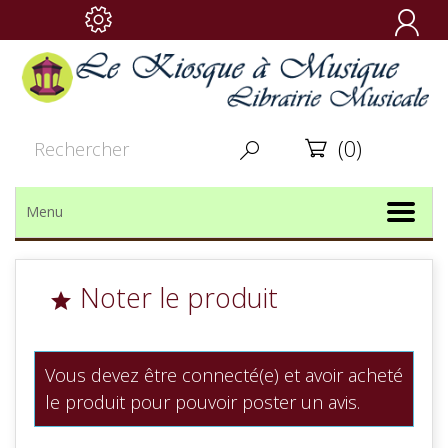

(0)


Menu
Noter le produit

Vous devez être connecté(e) et avoir acheté
le produit pour pouvoir poster un avis.