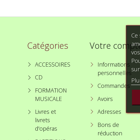
Ce 
Catégories
Votre compt
amé
vos
Pou
ACCESSOIRES
Informations
sur
personnelles
CD
Plu
Commandes
FORMATION
MUSICALE
Avoirs
Livres et
Adresses
livrets
Bons de
d'opéras
réduction