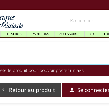
TEE SHIRTS
PARTITIONS
ACCESSOIRES
CD
FO
eté le produit pour pouvoir poster un avis.
Retour au produit
Se connecte

