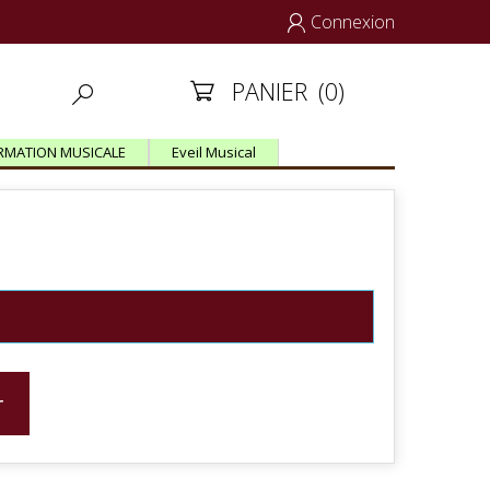
Connexion

PANIER
(0)


RMATION MUSICALE
Eveil Musical
r