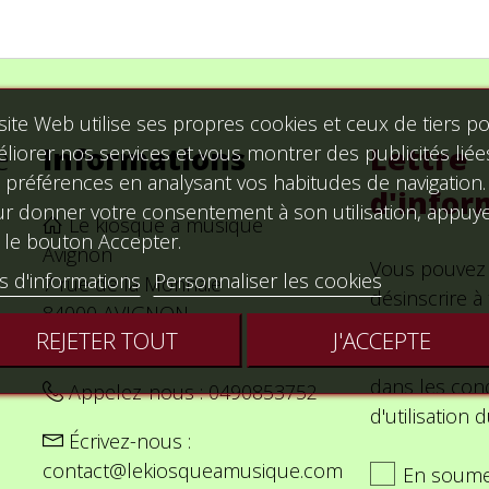
site Web utilise ses propres cookies et ceux de tiers p
e
Informations
Lettre
liorer nos services et vous montrer des publicités liée
 préférences en analysant vos habitudes de navigation.
d'infor
r donner votre consentement à son utilisation, appuy
Le kiosque a musique
 le bouton Accepter.
Avignon
Vous pouvez
s d'informations
Personnaliser les cookies
7 rue de la Monnaie
désinscrire 
84000 AVIGNON
Vous trouver
REJETER TOUT
J'ACCEPTE
France Métropolitaine
nos informat
dans les cond
Appelez-nous :
0490853752
d'utilisation d
Écrivez-nous :
contact@lekiosqueamusique.com
En soume