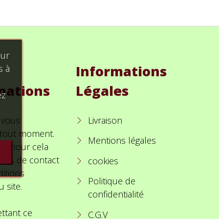
our
Informations
s à
mations
Légales
ez
 vous
Livraison
à tout moment.
Mentions légales
ez pour cela
ions de contact
cookies
itions
Politique de
u site.
confidentialité
ttant ce
C.G.V