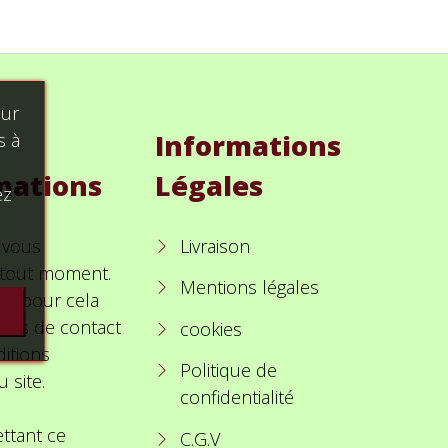
our
Informations
s à
mations
Légales
ez
 vous
Livraison
à tout moment.
Mentions légales
ez pour cela
ions de contact
cookies
itions
Politique de
u site.
confidentialité
ttant ce
C.G.V