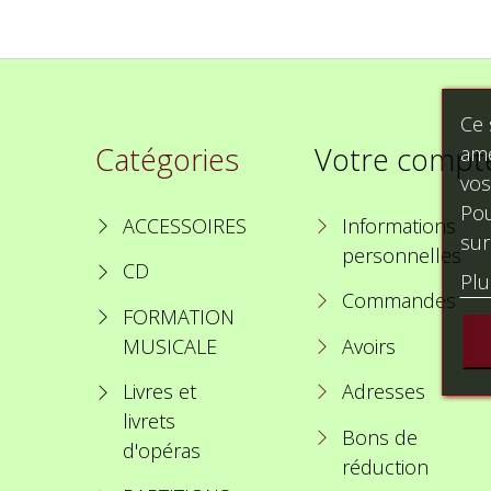
Ce 
Catégories
Votre compt
amé
vos
Pou
ACCESSOIRES
Informations
sur
personnelles
CD
Plu
Commandes
FORMATION
MUSICALE
Avoirs
Livres et
Adresses
livrets
Bons de
d'opéras
réduction