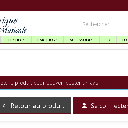
TEE SHIRTS
PARTITIONS
ACCESSOIRES
CD
FO
eté le produit pour pouvoir poster un avis.
Retour au produit
Se connecte

