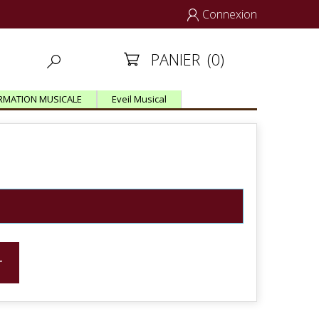
Connexion

PANIER
(0)


RMATION MUSICALE
Eveil Musical
r