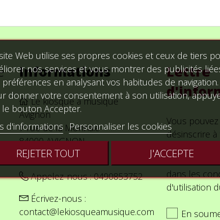
site Web utilise ses propres cookies et ceux de tiers p
e
Informations
Lettre
liorer nos services et vous montrer des publicités liée
 préférences en analysant vos habitudes de navigation.
d'infor
r donner votre consentement à son utilisation, appuy
Le kiosque a musique
 le bouton Accepter.
Avignon
Vous pouvez
s d'informations
Personnaliser les cookies
7 rue de la Monnaie
désinscrire 
84000 AVIGNON
Vous trouver
REJETER TOUT
J'ACCEPTE
France Métropolitaine
nos informat
dans les cond
Appelez-nous :
0490853752
d'utilisation d
Écrivez-nous :
contact@lekiosqueamusique.com
En soume