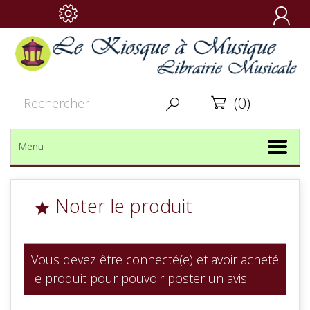

(0)


Menu
Noter le produit

Vous devez être connecté(e) et avoir acheté
le produit pour pouvoir poster un avis.