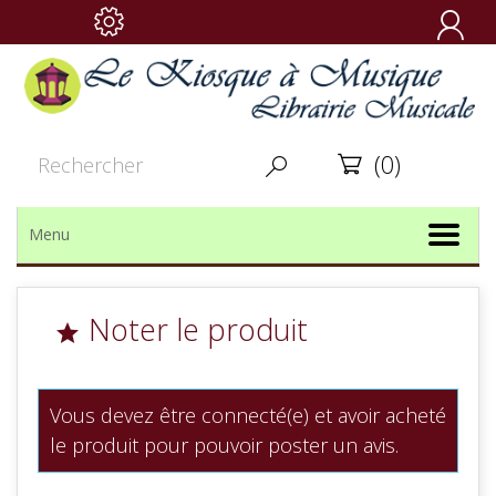

(0)


Menu
Noter le produit

Vous devez être connecté(e) et avoir acheté
le produit pour pouvoir poster un avis.