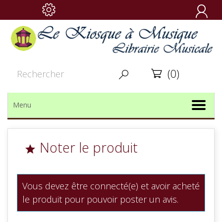

(0)


Menu
Noter le produit

Vous devez être connecté(e) et avoir acheté
le produit pour pouvoir poster un avis.