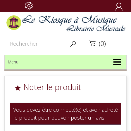

(0)


Menu
Noter le produit

Vous devez être connecté(e) et avoir acheté
le produit pour pouvoir poster un avis.