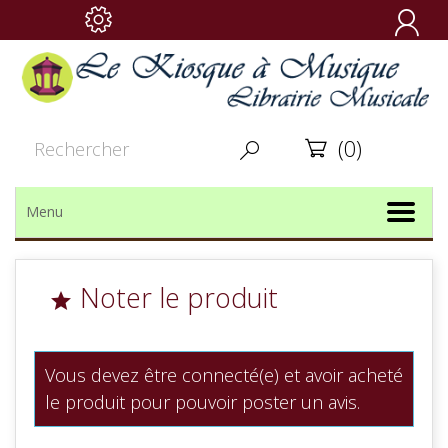

(0)


Menu
Noter le produit

Vous devez être connecté(e) et avoir acheté
le produit pour pouvoir poster un avis.