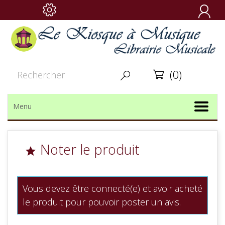

(0)


Menu
Noter le produit

Vous devez être connecté(e) et avoir acheté
le produit pour pouvoir poster un avis.