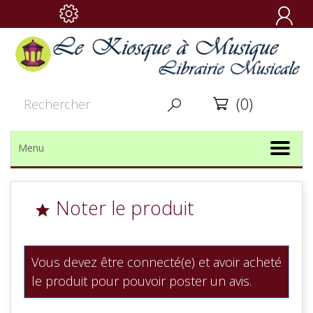

(0)


Menu
Noter le produit

Vous devez être connecté(e) et avoir acheté
le produit pour pouvoir poster un avis.