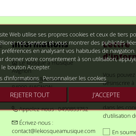
site Web utilise ses propres cookies et ceux de tiers p
e
Informations
Lettre
liorer nos services et vous montrer des publicités liée
 préférences en analysant vos habitudes de navigation.
d'infor
r donner votre consentement à son utilisation, appuy
Le kiosque a musique
 le bouton Accepter.
Avignon
Vous pouvez
s d'informations
Personnaliser les cookies
7 rue de la Monnaie
désinscrire 
84000 AVIGNON
Vous trouver
REJETER TOUT
J'ACCEPTE
France Métropolitaine
nos informat
dans les cond
Appelez-nous :
0490853752
d'utilisation d
Écrivez-nous :
contact@lekiosqueamusique.com
En soume