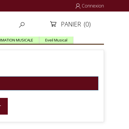
Connexion

PANIER
(0)


RMATION MUSICALE
Eveil Musical
r