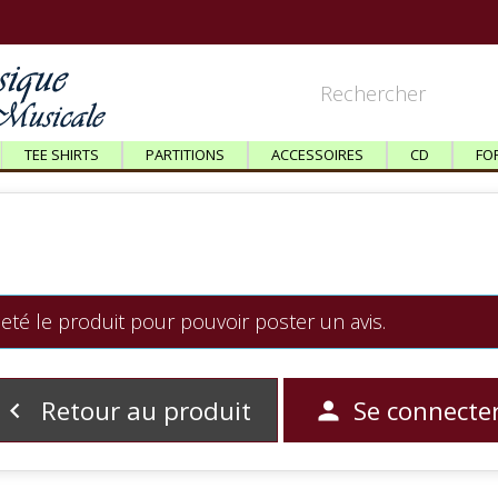
TEE SHIRTS
PARTITIONS
ACCESSOIRES
CD
FO
eté le produit pour pouvoir poster un avis.
Retour au produit
Se connecte

