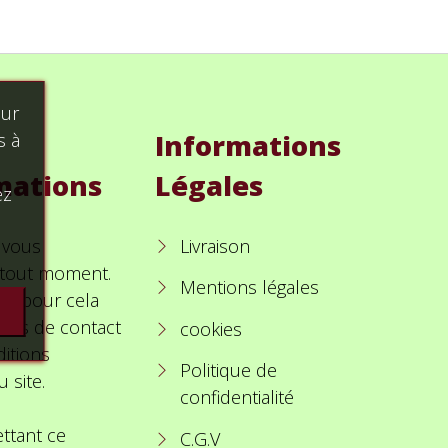
our
Informations
s à
mations
Légales
ez
 vous
Livraison
à tout moment.
Mentions légales
ez pour cela
ions de contact
cookies
itions
Politique de
u site.
confidentialité
ttant ce
C.G.V