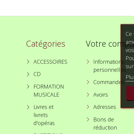
Ce 
Catégories
Votre compt
amé
vos
Pou
ACCESSOIRES
Informations
sur
personnelles
CD
Plu
Commandes
FORMATION
MUSICALE
Avoirs
Livres et
Adresses
livrets
Bons de
d'opéras
réduction